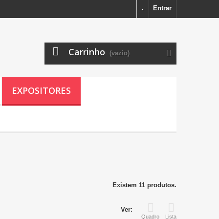
.
Entrar
Carrinho
(vazio)
EXPOSITORES
Existem 11 produtos.
Ver:
Quadro
Lista