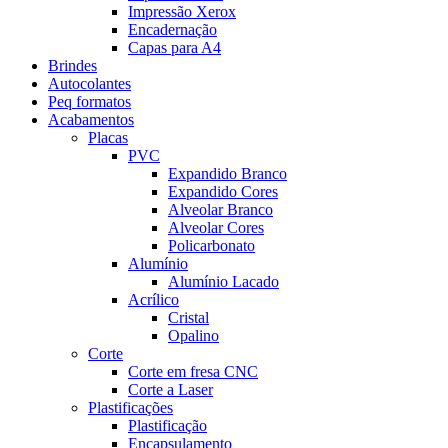
Impressão Xerox
Encadernação
Capas para A4
Brindes
Autocolantes
Peq formatos
Acabamentos
Placas
PVC
Expandido Branco
Expandido Cores
Alveolar Branco
Alveolar Cores
Policarbonato
Alumínio
Alumínio Lacado
Acrílico
Cristal
Opalino
Corte
Corte em fresa CNC
Corte a Laser
Plastificações
Plastificação
Encapsulamento