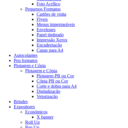
Foto Acrílico
Pequenos Formatos
Cartões de visita
Flyers
Menus impermeáveis
Envelopes
Papel timbrado
Impressão Xerox
Encadernação
Capas para A4
Autocolantes
Peq formatos
Plotagem e Cópia
Plotagem e Cópia
Plotagem PB ou Cor
Cópia PB ou Cor
Corte e dobra para A4
Digitalização
Vetorização
Brindes
Expositores
Económicos
X banner
Roll Up
Pop Up