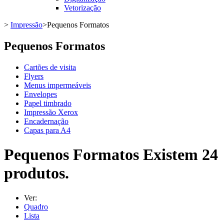
Vetorização
>
Impressão
>
Pequenos Formatos
Pequenos Formatos
Cartões de visita
Flyers
Menus impermeáveis
Envelopes
Papel timbrado
Impressão Xerox
Encadernação
Capas para A4
Pequenos Formatos
Existem 24
produtos.
Ver:
Quadro
Lista