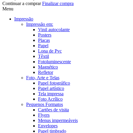
Continuar a comprar
Finalizar compra
Menu
Impressão
Impressão em:
Vinil autocolante
Posters
Placas
Papel
Lona de Pvc
Têxtil
Fotoluminescente
Magnético
Refletor
Foto, Arte e Telas
Papel fotográfico
Papel artístico
Tela impressa
Foto Acrílico
Pequenos Formatos
Cartões de visita
Flyers
Menus impermeáveis
Envelopes
Papel timbrado