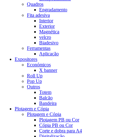
Quadros
Engradamento
Fita adesiva
Interior
Exterior
Magnética
velcro
Biadesivo
Ferramentas
Aplicação
Expositores
Económicos
X banner
Roll Up
Pop Up
Outros
Totem
Balcão
Bandeira
Plotagem e Cópia
Plotagem e Cópia
Plotagem PB ou Cor
Cópia PB ou Cor
Corte e dobra para A4
Digitalização