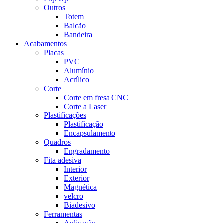
Outros
Totem
Balcão
Bandeira
Acabamentos
Placas
PVC
Alumínio
Acrílico
Corte
Corte em fresa CNC
Corte a Laser
Plastificações
Plastificação
Encapsulamento
Quadros
Engradamento
Fita adesiva
Interior
Exterior
Magnética
velcro
Biadesivo
Ferramentas
Aplicação