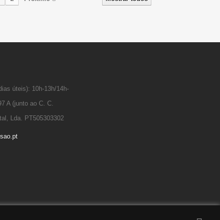
ias úteis): 10h-13h/14h-
7 A (junto ao C. C.
tal, Lda. PT505303302
sao.pt