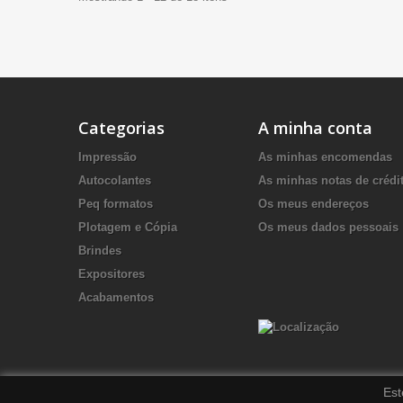
Categorias
A minha conta
Impressão
As minhas encomendas
Autocolantes
As minhas notas de crédi
Peq formatos
Os meus endereços
Plotagem e Cópia
Os meus dados pessoais
Brindes
Expositores
Acabamentos
Est