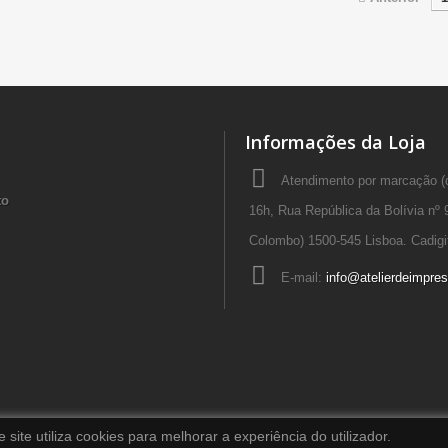
Informações da Loja
Atendimento por marcação (d
to
16h, Rua República da Bolívia nº 9
Colombo) 1500-545 Lisboa. Cadigi
E-mail:
info@atelierdeimpres
e site utiliza cookies para melhorar a experiência do utilizador.