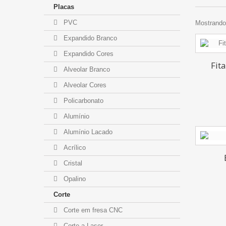
Placas
PVC
Mostrando 
Expandido Branco
Expandido Cores
Fit
Alveolar Branco
Alveolar Cores
Policarbonato
Alumínio
Alumínio Lacado
Acrílico
Cristal
Opalino
Corte
Corte em fresa CNC
Corte a Laser