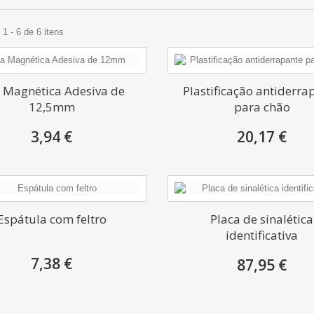
1 - 6 de 6 itens
a Magnética Adesiva de
Plastificação antiderra
12,5mm
para chão
3,94 €
20,17 €
Espátula com feltro
Placa de sinalética
identificativa
7,38 €
87,95 €