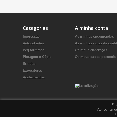
Categorias
A minha conta
Impressão
As minhas encomendas
Autocolantes
As minhas notas de crédi
Peq formatos
Os meus endereços
Plotagem e Cópia
Os meus dados pessoais
Brindes
Expositores
Acabamentos
Est
Ao fechar e
P