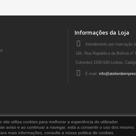
Informações da Loja
Atendimento por marcação (d
to
16h, Rua República da Bolívia nº 9
Colombo) 1500-545 Lisboa. Cadigi
E-mail:
info@atelierdeimpres
e site utiliza cookies para melhorar a experiência do utilizador.
ste aviso e ao continuar a navegar, está a consentir o uso dos mesmo.
ara mais informações, consulte a nossa politica de cookies.