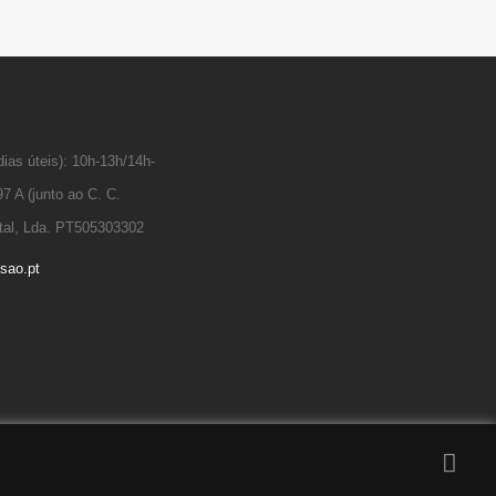
ias úteis): 10h-13h/14h-
7 A (junto ao C. C.
tal, Lda. PT505303302
sao.pt