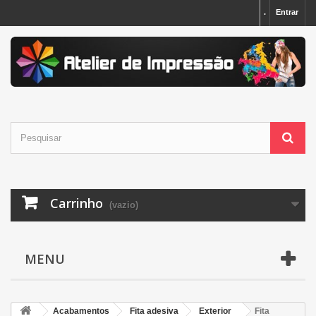
.
Entrar
Carrinho
(vazio)
MENU
Acabamentos
Fita adesiva
Exterior
Fita